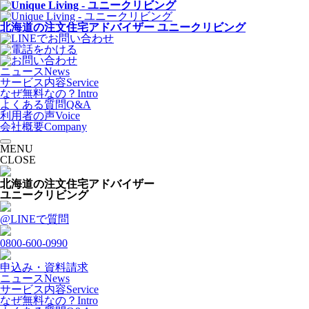
北海道の注文住宅アドバイザー ユニークリビング
ニュース
News
サービス内容
Service
なぜ無料なの？
Intro
よくある質問
Q&A
利用者の声
Voice
会社概要
Company
MENU
CLOSE
北海道の注文住宅アドバイザー
ユニークリビング
@LINEで質問
0800-600-0990
申込み・資料請求
ニュース
News
サービス内容
Service
なぜ無料なの？
Intro