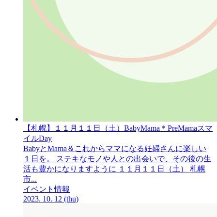
【札幌】１１月１１日
（土）
BabyMama＊PreMamaスマ
イルDay
BabyとMama＆これからママになる妊婦さんに楽しい
１日を。 ステキなモノや人との出会いで、その後の生
活も豊かになりますように １１月１１日（土） 札幌
市...
イベント情報
2023.
10.
12
(thu)