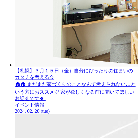
【札幌】３月１５日
（金）
自分にぴったりの住まいの
カタチを
考える会
🏠🏠 まだまだ家づくりのことなんて考えられない…と
いう方におススメ♡ 家が欲しくなる前に聞いてほしい
お話会です🍀
イベント情報
2024.
02.
20
(tue)