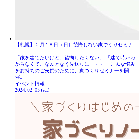
【札幌】２月１8
日
（日）
後悔しない家づくりセミナ
ー
「家を建てたいけど、後悔したくない」 「建て時がわ
からなくて、なんとなく先送りに・・・」 こんな悩み
をお持ちのご夫婦のために、家づくりセミナーを開
催...
イベント情報
2024.
02.
03
(sat)