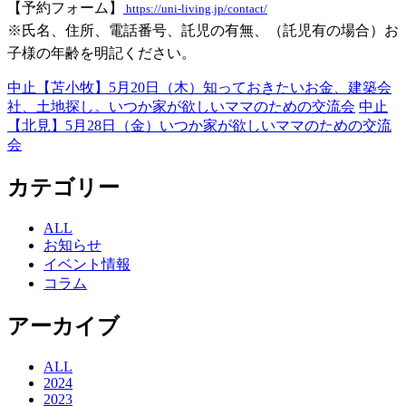
【予約フォーム】
https://uni-living.jp/contact/
※氏名、住所、電話番号、託児の有無、（託児有の場合）お
子様の年齢を明記ください。
中止【苫小牧】5月20日
（木）
知っておきたいお金、
建築会
社、
土地探し。
いつか家が欲しいママのための交流会
中止
【北見】5月28日
（金）
いつか家が欲しいママのための交流
会
カテゴリー
ALL
お知らせ
イベント情報
コラム
アーカイブ
ALL
2024
2023